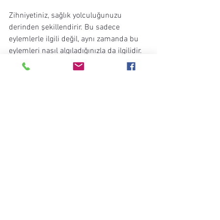
Zihniyetiniz, sağlık yolculuğunuzu 
derinden şekillendirir. Bu sadece 
eylemlerle ilgili değil, aynı zamanda bu 
eylemleri nasıl algıladığınızla da ilgilidir. 
Gelişim odaklı bir zihniyet, zorlukları 
büyüme fırsatları olarak görmenizi sağlar.
Örneğin, geri adımları başarısızlık olarak 
görmek yerine, onları birer basamak 
olarak kabul edin. Araştırmalar, olumlu 
bir bakış açısının motivasyonu ve 
dayanıklılığı artırabileceğini 
göstermektedir.
Zihniyetinizi gözden geçirin—sağlık 
yolculuğunuza olumlu bir şekilde mi 
yaklaşıyorsunuz, yoksa olumsuz 
düşünceler sizi mi geride tutuyor?