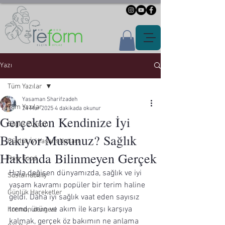
Yazı
Tüm Yazılar
Yasaman Sharifzadeh
Tüm Yazılar
24 Mar 2025
4 dakikada okunur
Gerçekten Kendinize İyi
Sağlık Tüyosu
Bakıyor Musunuz? Sağlık
Günlük İyi Yaşam Notları
Hakkında Bilinmeyen Gerçek
Raw Food
Hızla değişen dünyamızda, sağlık ve iyi 
Sustainability
yaşam kavramı popüler bir terim haline 
Günlük Hareketler
geldi. Daha iyi sağlık vaat eden sayısız 
trend, ürün ve akım ile karşı karşıya 
hormon dengesi
kalmak, gerçek öz bakımın ne anlama 