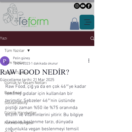
Yazı
Tüm Yazılar
Pelin güneş
Tüm Yazılar
10 Eki 2023
1 dakikada okunur
RAW FOOD NEDİR?
Sağlık Tüyosu
Güncelleme tarihi:
21 Mar 2025
Günlük İyi Yaşam Notları
Raw Food, çiğ ya da en çok 46°'ye kadar 
Raw Food
ısıtılmış gıdalar için kullanılan bir 
terimdir. Sebzeler 46°'nin üstünde 
Sustainability
piştiği zaman %50 ile %75 oranında 
Günlük Hareketler
enzim ve vitaminlerini yitirir. Bu bilgiye 
dayanan beslenme tarzı, dünyada 
hormon dengesi
çoğunlukla vegan beslenmeyi temsil 