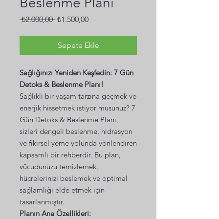
Beslenme Planı
Normal
İndirimli
 ₺2.000,00 
₺1.500,00
Fiyat
Fiyat
Sepete Ekle
Sağlığınızı Yeniden Keşfedin: 7 Gün
Detoks & Beslenme Planı!
Sağlıklı bir yaşam tarzına geçmek ve
enerjik hissetmek istiyor musunuz? 7
Gün Detoks & Beslenme Planı,
sizleri dengeli beslenme, hidrasyon
ve fikirsel yeme yolunda yönlendiren
kapsamlı bir rehberdir. Bu plan,
vücudunuzu temizlemek,
hücrelerinizi beslemek ve optimal
sağlamlığı elde etmek için
tasarlanmıştır.
Planın Ana Özellikleri: