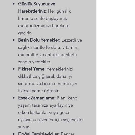
Günlük Suyunuz ve
Hareketleriniz:
Her gün ılık
limonlu su ile başlayarak
metabolizmanızı harekete
geçirin.
Besin Dolu Yemekler:
Lezzetli ve
sağlıklı tariflerle dolu, vitamin,
mineraller ve antioksidanlarla
zengin yemekler.
Fikirsel Yeme:
Yemeklerinizi
dikkatlice çiğnerek daha iyi
sindirme ve besin emilimi için
fikirsel yeme öğrenin.
Esnek Zamanlama:
Planı kendi
yaşam tarzınıza ayarlayın ve
erken kalkanlar veya gece
uykusunu sevenler için seçenekler
sunun.
Doğal Temizleyiciler:
Pancar,