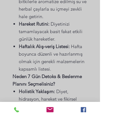
bitkilerle aromatize edilmiş su ve
herbal çaylarla su içmeyi zevkli
hale getirin.
Hareket Rutini:
Diyetinizi
tamamlayacak basit fakat etkili
günlük hareketler.
Haftalık Alış-veriş Listesi:
Hafta
boyunca düzenli ve hazırlanmış
olmak için gerekli malzemelerin
kapsamlı listesi.
Neden 7 Gün Detoks & Beslenme
Planını Seçmelisiniz?
Holistik Yaklaşım:
Diyet,
hidrasyon, hareket ve fikirsel
yemeyi bir arada ele alan
kapsamlı bir yaklaşım.
Bilimsel Destek:
Her tarif ve rutin
bilimsel araştırmalara dayalı,
kanıt temelli sağlık