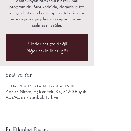
destekleyen bütüncül bir iyilik hâli
programıdır. Büyükada’da, doğayla iç içe
gerçekleştirilen bu kamp; metabolizmayı
destekleyerek yağdan kilo kaybını, ödemin
azalmasını sağlar.
Biletler satışta değil
Diğer etkinlikleri gör
Saat ve Yer
11 Haz 2026 09:30 – 14 Haz 2026 16:00
Adalar, Nizam, Aşıklar Yolu Sk., 34970 Büyük
Ada/Adalar/İstanbul, Türkiye
Bu Etkinliği Paylaş