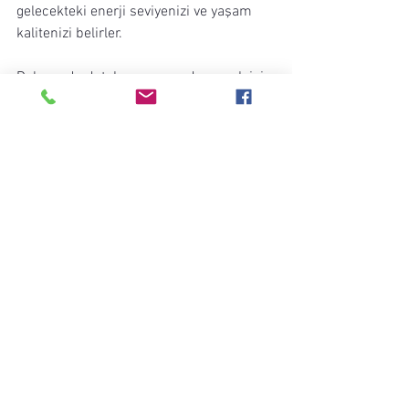
gelecekteki enerji seviyenizi ve yaşam 
kalitenizi belirler. 
Dolunayda detoks yapmayı denemek için 
geleneksel alışkanlıklarınızı gözden 
geçirin ve yeni başlangıçlara açık olun! 
Elçin Oflaz'la Raw Food Mucizesi 
Kitap
Satın Al