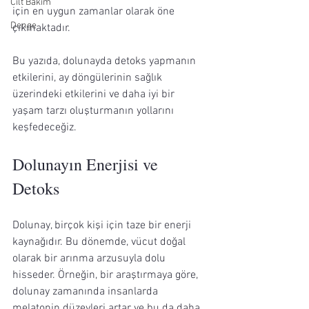
Cilt Bakım
için en uygun zamanlar olarak öne 
Denge
çıkmaktadır. 
Bu yazıda, dolunayda detoks yapmanın 
etkilerini, ay döngülerinin sağlık 
üzerindeki etkilerini ve daha iyi bir 
yaşam tarzı oluşturmanın yollarını 
keşfedeceğiz.
Dolunayın Enerjisi ve 
Detoks
Dolunay, birçok kişi için taze bir enerji 
kaynağıdır. Bu dönemde, vücut doğal 
olarak bir arınma arzusuyla dolu 
hisseder. Örneğin, bir araştırmaya göre, 
dolunay zamanında insanlarda 
melatonin düzeyleri artar ve bu da daha 