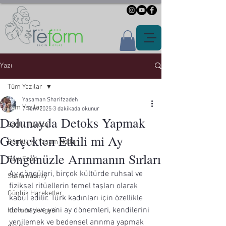
Yazı
Tüm Yazılar
Yasaman Sharifzadeh
Tüm Yazılar
7 Tem 2025
3 dakikada okunur
Dolunayda Detoks Yapmak
Sağlık Tüyosu
Gerçekten Etkili mi Ay
Günlük İyi Yaşam Notları
Döngünüzle Arınmanın Sırları
Raw Food
Ay döngüleri, birçok kültürde ruhsal ve 
Sustainability
fiziksel ritüellerin temel taşları olarak 
Günlük Hareketler
kabul edilir. Türk kadınları için özellikle 
dolunay ve yeni ay dönemleri, kendilerini 
hormon dengesi
yenilemek ve bedensel arınma yapmak 