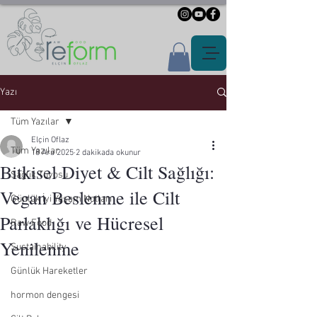
Yazı
Tüm Yazılar
Elçin Oflaz
Tüm Yazılar
18 Ara 2025
2 dakikada okunur
Bitkisel Diyet & Cilt Sağlığı:
Sağlık Tüyosu
Vegan Beslenme ile Cilt
Günlük İyi Yaşam Notları
Parlaklığı ve Hücresel
Raw Food
Yenilenme
Sustainability
Günlük Hareketler
hormon dengesi