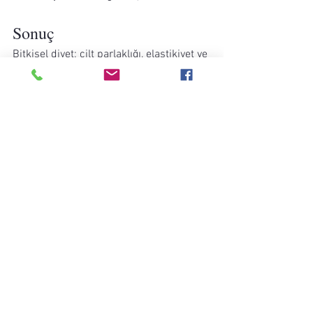
Sonuç
Bitkisel diyet; cilt parlaklığı, elastikiyet ve 
hücresel yenilenme için güçlü bir 
temeldir. Antioksidanlar, lifler ve sağlıklı 
yağlar sayesinde cilt yalnızca daha iyi 
görünmez, aynı zamanda daha dayanıklı 
ve dengeli hale gelir.
Amaç kusursuz bir beslenme modeli 
değil; cildin ihtiyaç duyduğu desteği fark 
ederek sürdürülebilir bir denge 
kurmaktır.
Sağlıklı yaşam
Denge
Doğal tedavi
Bahar Yenilenmesi
Optimal Sağlık
Hormon sağlığı
Cilt Detoksu
Cilt bakım
Sağlık Tüyosu
Günlük İyi Yaşam Notları