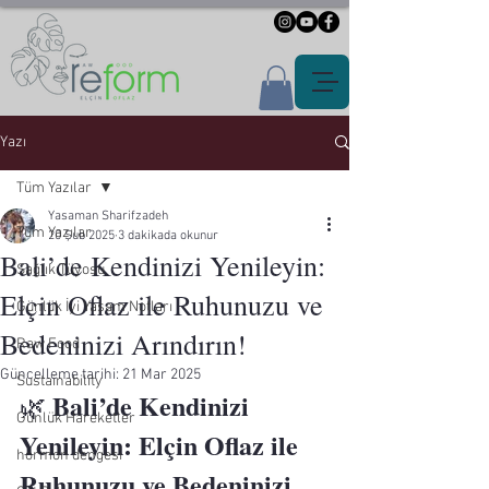
Yazı
Tüm Yazılar
Yasaman Sharifzadeh
Tüm Yazılar
20 Şub 2025
3 dakikada okunur
Bali’de Kendinizi Yenileyin:
Sağlık Tüyosu
Elçin Oflaz ile Ruhunuzu ve
Günlük İyi Yaşam Notları
Bedeninizi Arındırın!
Raw Food
Güncelleme tarihi:
21 Mar 2025
Sustainability
Bali’de Kendinizi 
🌿 
Günlük Hareketler
Yenileyin: Elçin Oflaz ile 
hormon dengesi
Ruhunuzu ve Bedeninizi 