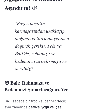
Cilt Bakım
Arındırın!
 🌿
Denge
"Bazen hayatın 
karmaşasından uzaklaşıp, 
doğanın kollarında yeniden 
doğmak gerekir. Peki ya 
Bali’de, ruhunuzu ve 
bedeninizi arındırmaya ne 
dersiniz?"
🌸 Bali: Ruhunuzu ve 
Bedeninizi Şımartacağınız Yer
Bali, sadece bir tropikal cennet değil; 
aynı zamanda 
detoks, yoga ve içsel 