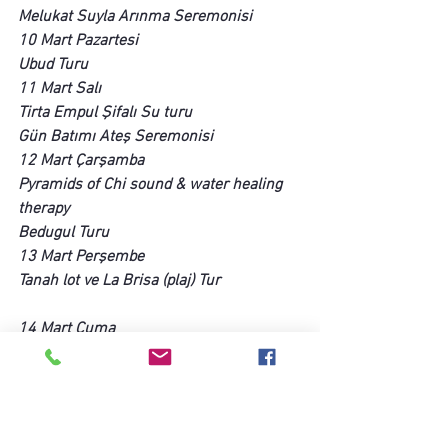
Melukat Suyla Arınma Seremonisi
10 Mart Pazartesi
Ubud Turu
11 Mart Salı
Tirta Empul Şifalı Su turu
Gün Batımı Ateş Seremonisi
12 Mart Çarşamba
Pyramids of Chi sound & water healing 
therapy
Bedugul Turu
13 Mart Perşembe
Tanah lot ve La Brisa (plaj) Tur
14 Mart Cuma
Serbest gün:
Tavsiyeler: Ubud merkez alışveriş,Pirin. 
Tarlası Yrüyüşleri, Ubud Yoga 
Merkezlerinde Yoga