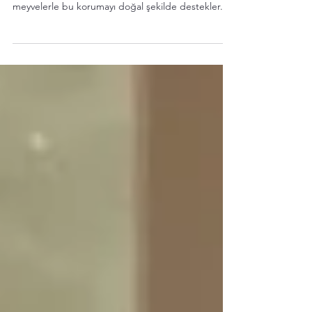
Beslenmede Hücresel Koruma
Antioksidanlar, hücreleri serbest radikal hasarına
karşı korur. Vegan beslenme, renkli sebzeler ve
meyvelerle bu korumayı doğal şekilde destekler.