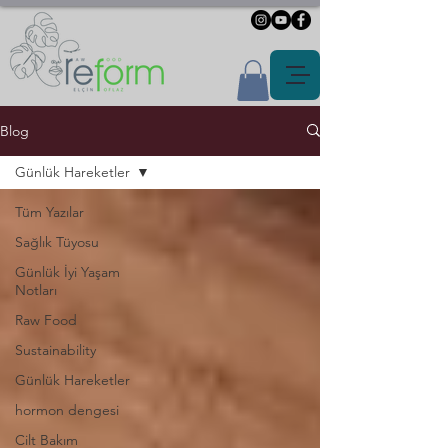
Blog
Günlük Hareketler
Tüm Yazılar
Sağlık Tüyosu
Günlük İyi Yaşam
Notları
Raw Food
Sustainability
Günlük Hareketler
hormon dengesi
Cilt Bakım