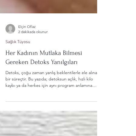
Elçin Oflaz
2 dakikada okunur
Sağlık Tüyosu
Her Kadının Mutlaka Bilmesi
Gereken Detoks Yanılgıları
Detoks, çoğu zaman yanlış beklentilerle ele alınan
bir süreçtir. Bu yazıda; detoksun açlık, hızlı kilo
kaybı ya da herkes için aynı program anlamına
gelmediğini; kadın bedeninde sindirim, hormon
dengesi ve yaşam ritmiyle birlikte nasıl
değerlendirilmesi gerektiğini sade ve güvenli bir
çerçevede paylaşıyoruz.